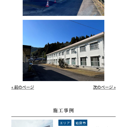
« 前のページ
次のページ »
施工事例
エリア
姶良市