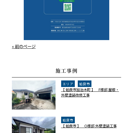
« 前のページ
施工事例
エリア
姶良市
【 姶良市加治木町 】 F様邸 屋根・
外壁塗装改修工事
姶良市
【 姶良市 】 O様邸 外壁塗装工事