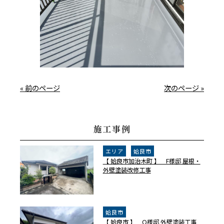
« 前のページ
次のページ »
施工事例
エリア
姶良市
【 姶良市加治木町 】 F様邸 屋根・
外壁塗装改修工事
姶良市
【 姶良市 】 O様邸 外壁塗装工事