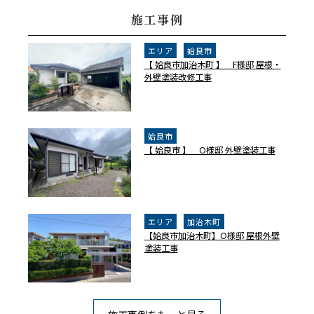
施工事例
エリア
姶良市
【 姶良市加治木町 】 F様邸 屋根・
外壁塗装改修工事
姶良市
【 姶良市 】 O様邸 外壁塗装工事
エリア
加治木町
【姶良市加治木町】O様邸 屋根外壁
塗装工事